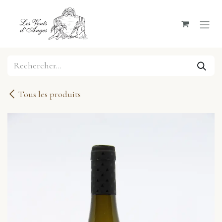
Se rendre au contenu
Tous les produits