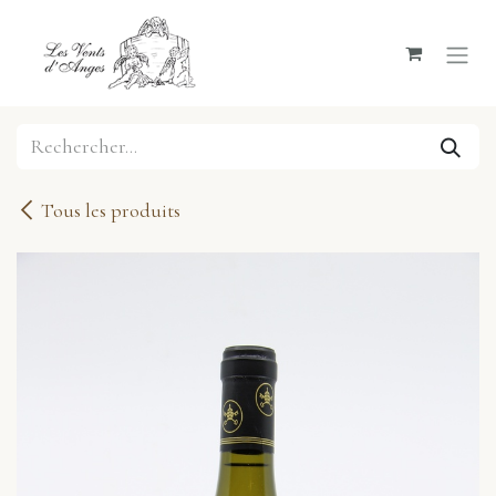
Se rendre au contenu
Tous les produits