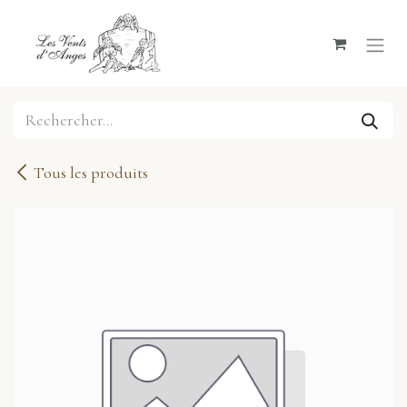
Se rendre au contenu
Tous les produits