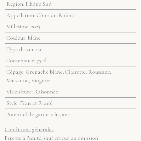
Région
:
Rhône Sud
Appellation
:
Côtes du Rhône
Millésime
:
2023
Couleur
:
blanc
Type de vin
:
sec
Contenance
:
75 cl
Cépage
:
Grenache blanc, Clairette, Roussane,
Marsanne, Viognier
Viticulture
:
Raisonnée
Style
:
Frais et Fruité
Potentiel de garde
:
0 à 5 ans
Conditions générales
Prix ttc à l'unité, sauf erreur ou omission