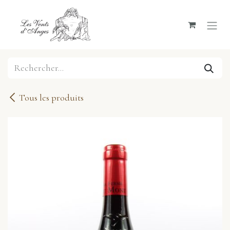
Se rendre au contenu
Tous les produits