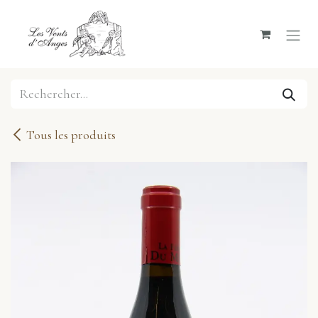
Se rendre au contenu
Tous les produits