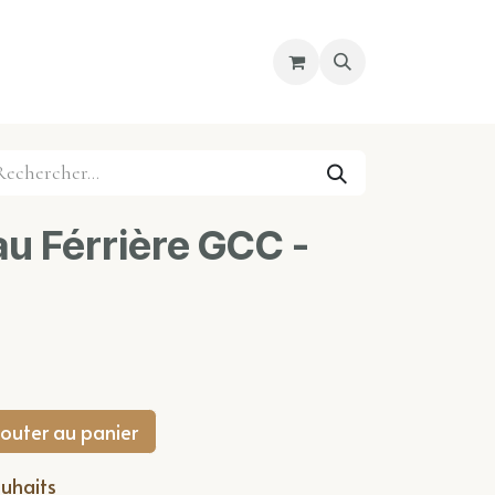
re magasin
Nous découvrir
Cours
u Férrière GCC -
outer au panier
ouhaits