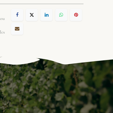
 ou
les