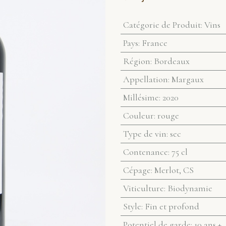
Catégorie de Produit
:
Vins
Pays
:
France
Région
:
Bordeaux
Appellation
:
Margaux
Millésime
:
2020
Couleur
:
rouge
Type de vin
:
sec
Contenance
:
75 cl
Cépage
:
Merlot, CS
Viticulture
:
Biodynamie
Style
:
Fin et profond
Potentiel de garde
:
10 ans +