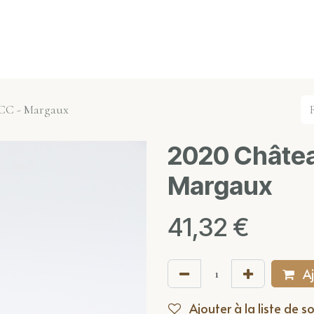
s événements
Nos actualités
Nos partenaires
Not
GCC - Margaux
2020 Châtea
Margaux
41,32
€
Aj
Ajouter à la liste de s