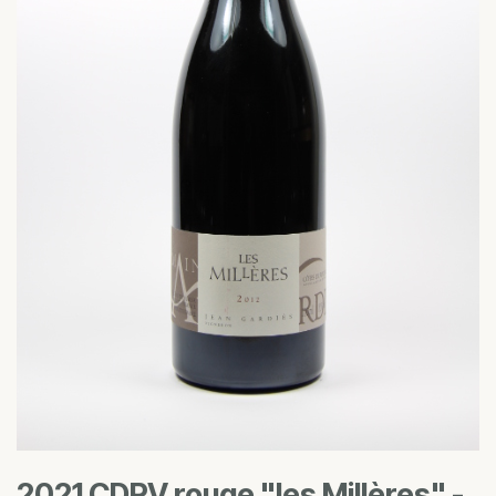
2021 CDRV rouge "les Millères" -