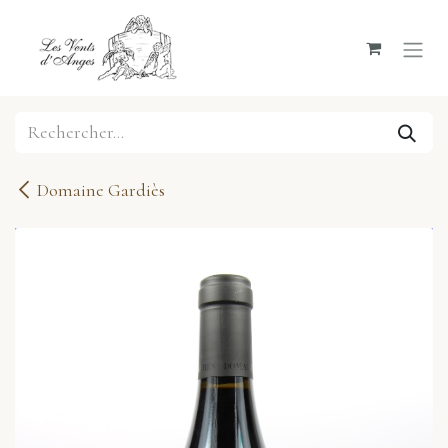
Se rendre au contenu
Domaine Gardiès