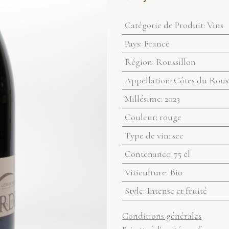
Catégorie de Produit
:
Vins
Pays
:
France
Région
:
Roussillon
Appellation
:
Côtes du Rouss
Millésime
:
2023
Couleur
:
rouge
Type de vin
:
sec
Contenance
:
75 cl
Viticulture
:
Bio
Style
:
Intense et fruité
Conditions générales