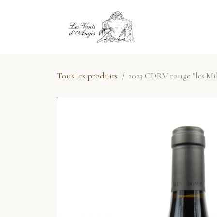
Se rendre au contenu
E-Shop
No
Tous les produits
2023 CDRV rouge "les Mil