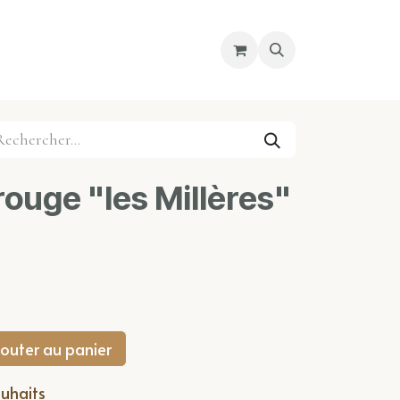
re magasin
Nous découvrir
Cours
ouge "les Millères"
outer au panier
ouhaits