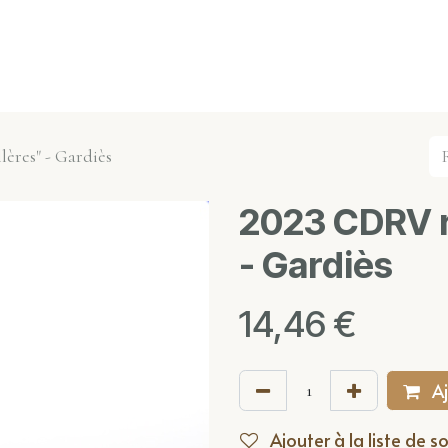
s événements
Nos actualités
Nos partenaires
Not
lères" - Gardiès
2023 CDRV r
- Gardiès
14,46
€
Aj
Ajouter à la liste de s