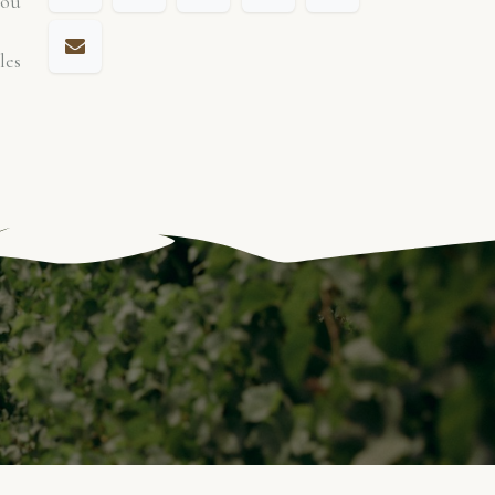
 ou
les