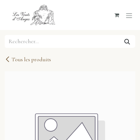
Se rendre au contenu
Tous les produits