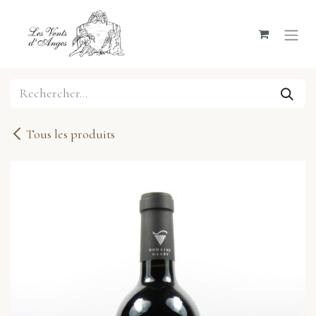
Se rendre au contenu
Tous les produits