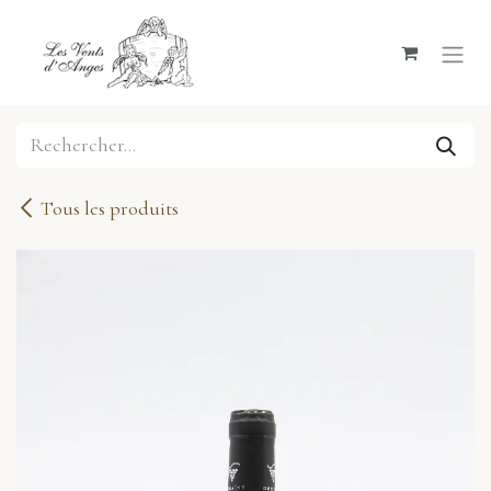
Se rendre au contenu
Tous les produits