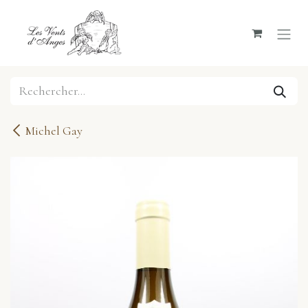
Se rendre au contenu
Michel Gay