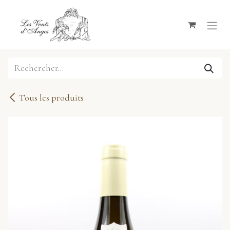
Se rendre au contenu
Tous les produits