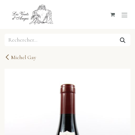
Se rendre au contenu
Michel Gay