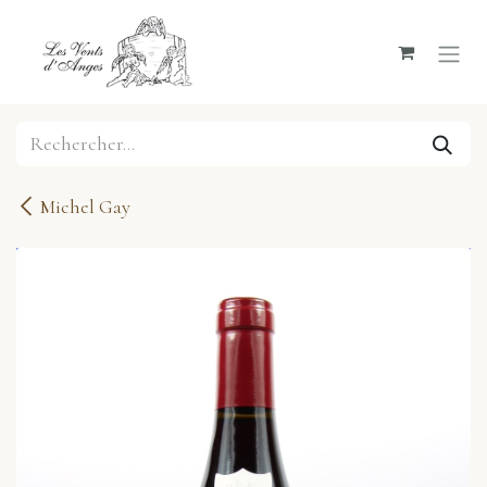
Se rendre au contenu
Michel Gay