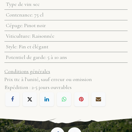
Type de vin
:
sec
Contenance
:
75 cl
Cépage
:
Pinot noir
Viticulture
:
Raisonnée
Style
:
Fin et élégant
Potentiel de garde
:
5 à 10 ans
Conditions générales
Prix ttc à l'unité, sauf erreur ou omission
Expédition : 2-5 jours ouvrables