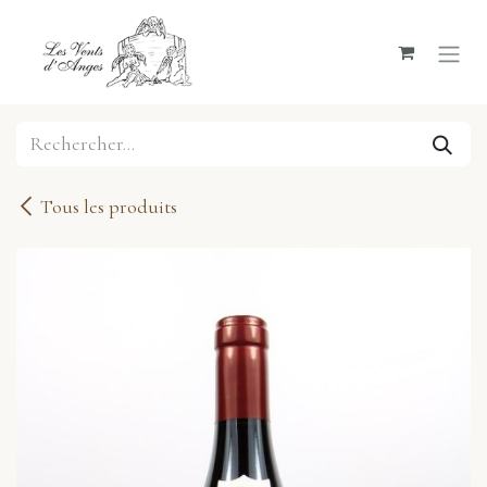
Se rendre au contenu
Tous les produits