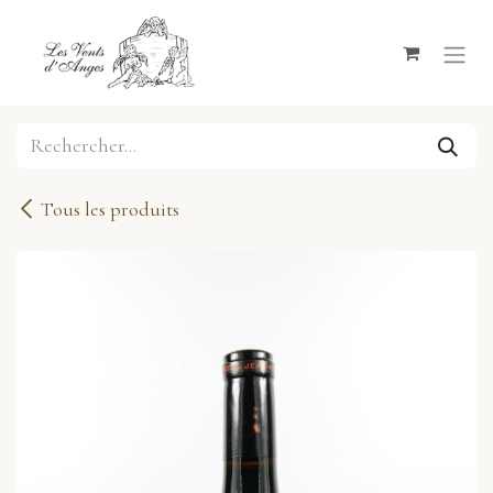
Se rendre au contenu
Tous les produits