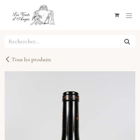
Se rendre au contenu
Tous les produits