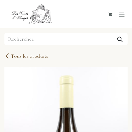
Se rendre au contenu
Tous les produits