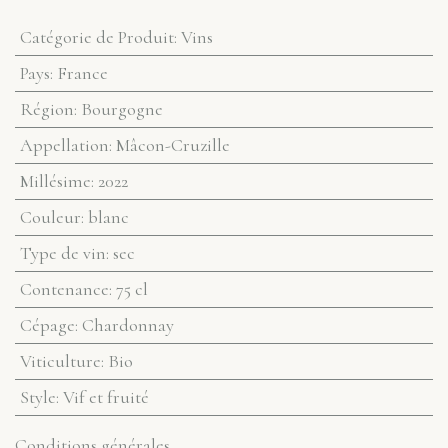
Catégorie de Produit
:
Vins
Pays
:
France
Région
:
Bourgogne
Appellation
:
Mâcon-Cruzille
Millésime
:
2022
Couleur
:
blanc
Type de vin
:
sec
Contenance
:
75 cl
Cépage
:
Chardonnay
Viticulture
:
Bio
Style
:
Vif et fruité
Conditions générales