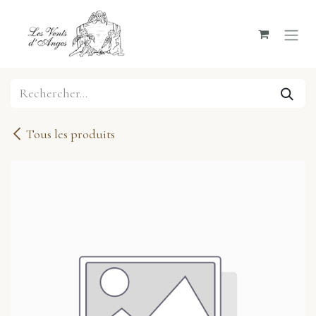
Se rendre au contenu
Tous les produits