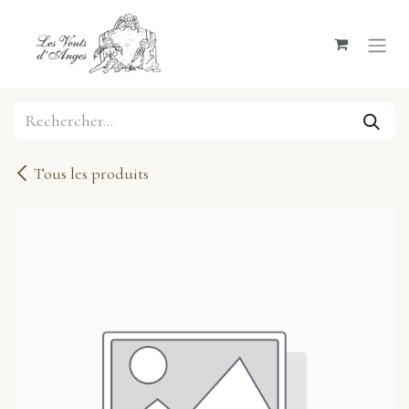
Se rendre au contenu
Tous les produits