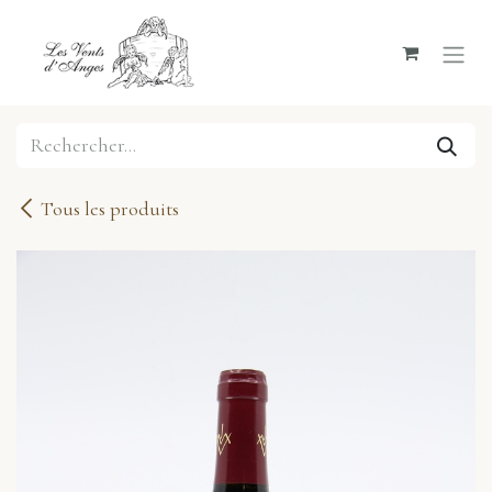
Se rendre au contenu
Tous les produits