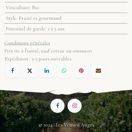
Viticulture
:
Bio
Style
:
Fruité et gourmand
Potentiel de garde
:
2 à 5 ans
Conditions générales
Prix ttc à l'unité, sauf erreur ou omission
Expédition : 2-5 jours ouvrables
© 2024 · Les Vents d'Anges