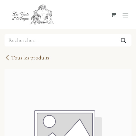
Se rendre au contenu
Tous les produits