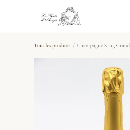
Se rendre au contenu
E-Shop
No
Tous les produits
Champagne Krug Grande