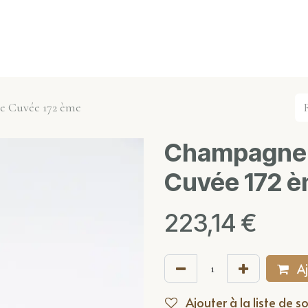
s événements
Nos actualités
Nos partenaires
Not
 Cuvée 172 ème
Champagne 
Cuvée 172 
223,14
€
Aj
Ajouter à la liste de s