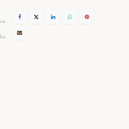
 ou
les