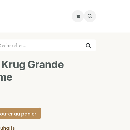
re magasin
Nous découvrir
Cours
Krug Grande
ème
outer au panier
ouhaits