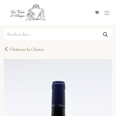
Se rendre au contenu
Château la Chaize