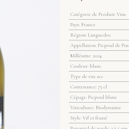
Catégorie de Produit
:
Vins
Pays
:
France
Région
:
Languedoc
Appellation
:
Picpoul de Pin
Millésime
:
2024
Couleur
:
blanc
Type de vin
:
sec
Contenance
:
75 cl
Cépage
:
Picpoul blanc
Viticulture
:
Biodynamie
Style
:
Vif et fruité
Potentiel de garde
:
2 à 5 ans