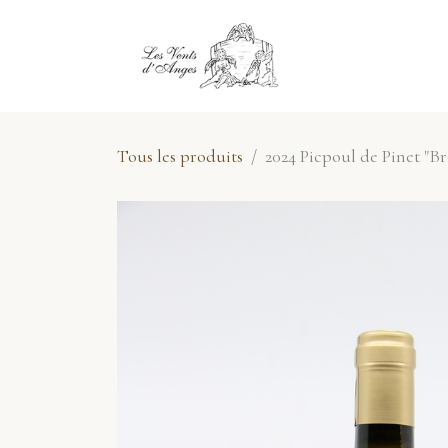
Se rendre au contenu
E-Shop
No
Tous les produits
2024 Picpoul de Pinet "Br