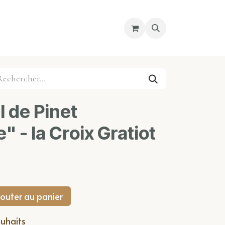
re magasin
Nous découvrir
Cours
 de Pinet
" - la Croix Gratiot
outer au panier
ouhaits