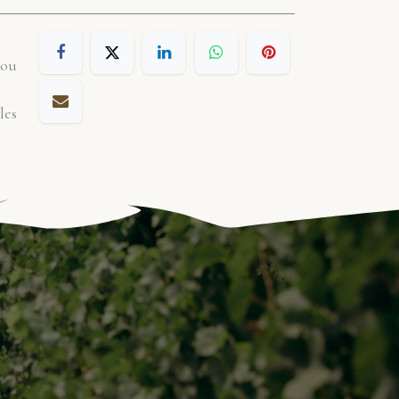
 ou
les