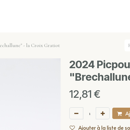
s événements
Nos actualités
Nos partenaires
Not
echallune" - la Croix Gratiot
2024 Picpoul
"Brechallune
12,81
€
Aj
Ajouter à la liste de s