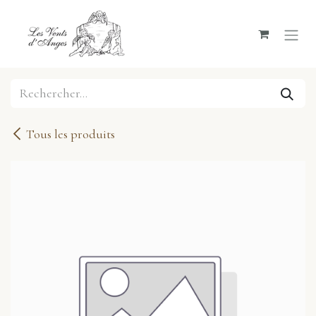
Se rendre au contenu
Tous les produits