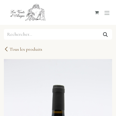
Se rendre au contenu
Tous les produits