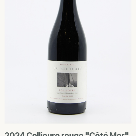
2024 Collioure rouge "Côté Mer"