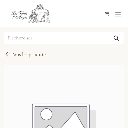
Se rendre au contenu
Tous les produits