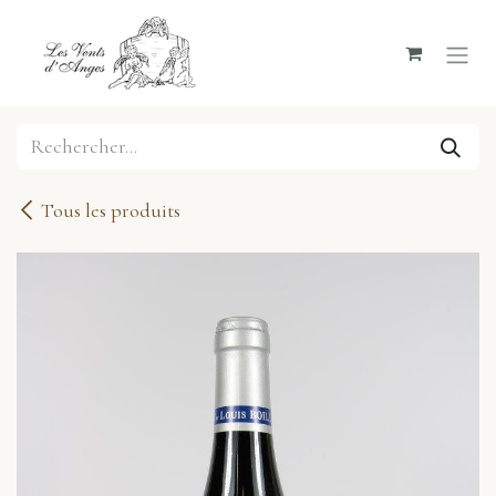
Se rendre au contenu
Tous les produits