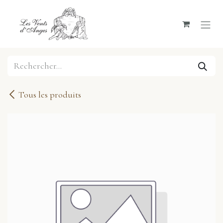
Se rendre au contenu
Tous les produits