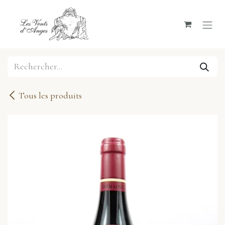
Se rendre au contenu
Tous les produits