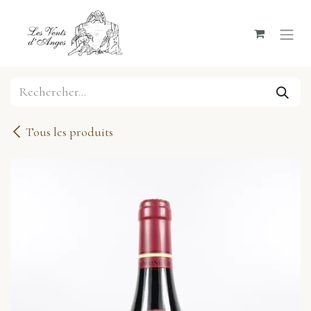
Se rendre au contenu
Tous les produits