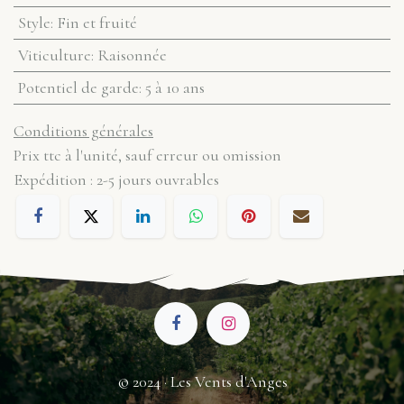
Style
:
Fin et fruité
Viticulture
:
Raisonnée
Potentiel de garde
:
5 à 10 ans
Conditions générales
Prix ttc à l'unité, sauf erreur ou omission
Expédition : 2-5 jours ouvrables
© 2024 · Les Vents d'Anges