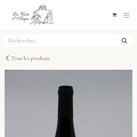
Se rendre au contenu
Tous les produits