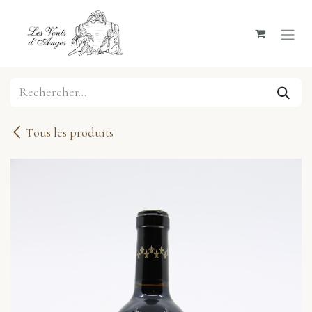
Se rendre au contenu
Tous les produits