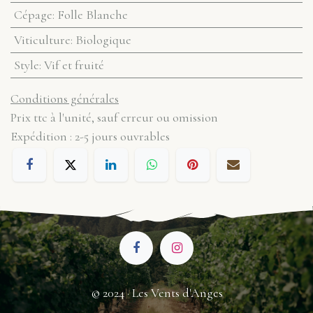
Cépage
:
Folle Blanche
Viticulture
:
Biologique
Style
:
Vif et fruité
Conditions générales
Prix ttc à l'unité, sauf erreur ou omission
Expédition : 2-5 jours ouvrables
© 2024 · Les Vents d'Anges