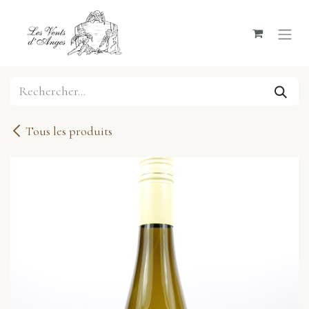
Se rendre au contenu
Tous les produits