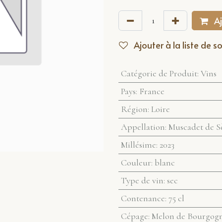
Aj
Ajouter à la liste de s
Catégorie de Produit
:
Vins
Pays
:
France
Région
:
Loire
Appellation
:
Muscadet de Sè
Millésime
:
2023
Couleur
:
blanc
Type de vin
:
sec
Contenance
:
75 cl
Cépage
:
Melon de Bourgog