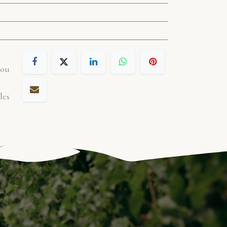
 ou
les