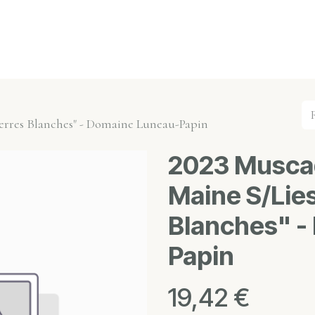
s événements
Nos actualités
Nos partenaires
Not
Pierres Blanches" - Domaine Luneau-Papin
2023 Muscad
Maine S/Lies
Blanches" -
Papin
19,42
€