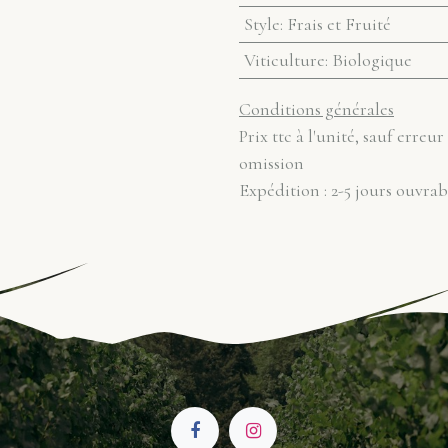
Style
:
Frais et Fruité
Viticulture
:
Biologique
Conditions générales
Prix ttc à l'unité, sauf erreur
omission
Expédition : 2-5 jours ouvrab