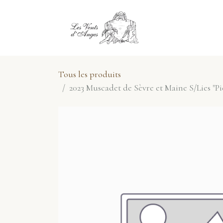
Se rendre au contenu
E-Shop
No
Tous les produits
2023 Muscadet de Sèvre et Maine S/Lies "