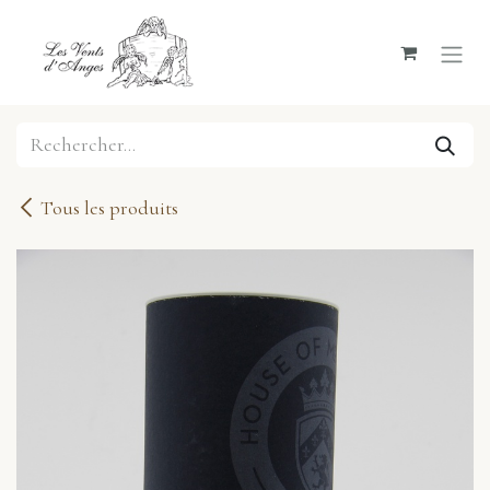
Se rendre au contenu
Tous les produits