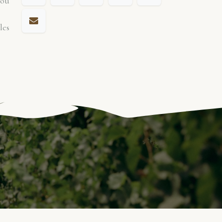
 ou
les