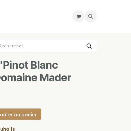
re magasin
Nous découvrir
Cours
'Pinot Blanc
- Domaine Mader
outer au panier
ouhaits