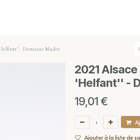
s événements
Nos actualités
Nos partenaires
Not
 'Helfant'' - Domaine Mader
2021 Alsace 
'Helfant'' 
19,01
€
Aj
Ajouter à la liste de s