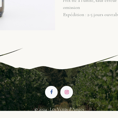
Prix ttc à l'unité, sauf erreur
omission
Expédition : 2-5 jours ouvrab
© 2024 · Les Vents d'Anges