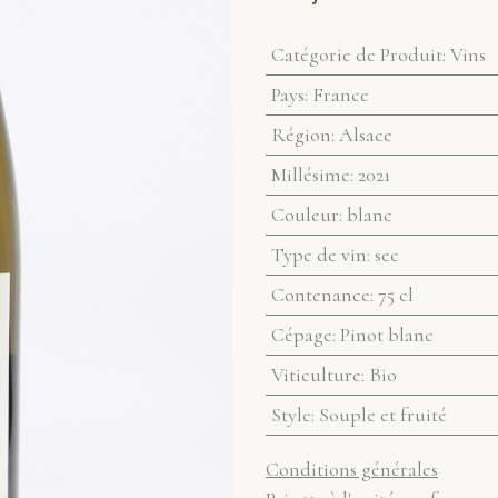
Catégorie de Produit
:
Vins
Pays
:
France
Région
:
Alsace
Millésime
:
2021
Couleur
:
blanc
Type de vin
:
sec
Contenance
:
75 cl
Cépage
:
Pinot blanc
Viticulture
:
Bio
Style
:
Souple et fruité
Conditions générales