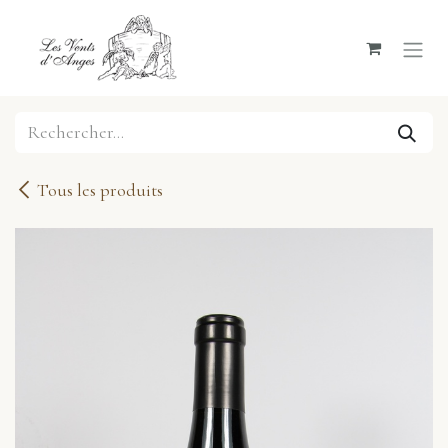
Se rendre au contenu
Tous les produits