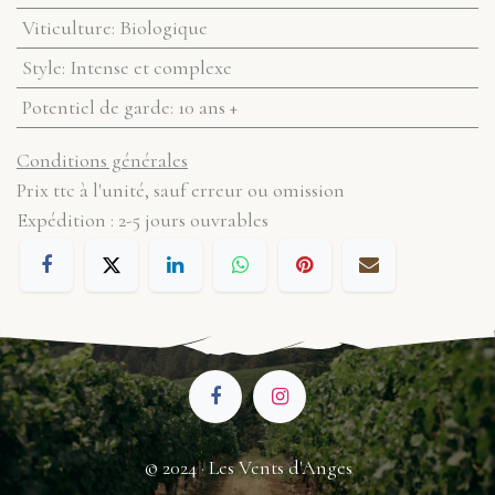
Viticulture
:
Biologique
Style
:
Intense et complexe
Potentiel de garde
:
10 ans +
Conditions générales
Prix ttc à l'unité, sauf erreur ou omission
Expédition : 2-5 jours ouvrables
© 2024 · Les Vents d'Anges