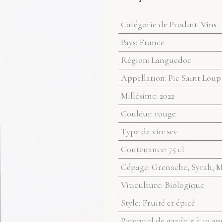
Catégorie de Produit
:
Vins
Pays
:
France
Région
:
Languedoc
Appellation
:
Pic Saint Loup
Millésime
:
2022
Couleur
:
rouge
Type de vin
:
sec
Contenance
:
75 cl
Cépage
:
Grenache, Syrah, 
Viticulture
:
Biologique
Style
:
Fruité et épicé
Potentiel de garde
:
5 à 10 an