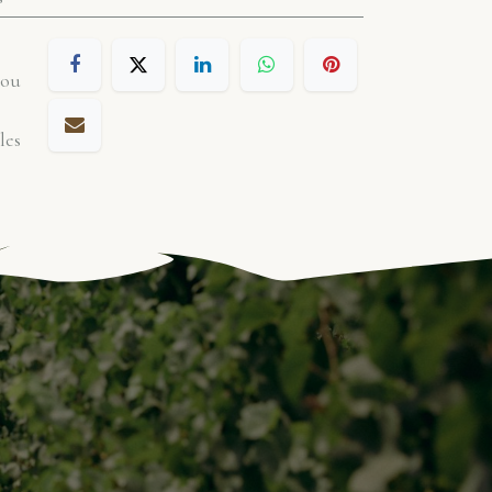
 ou
les