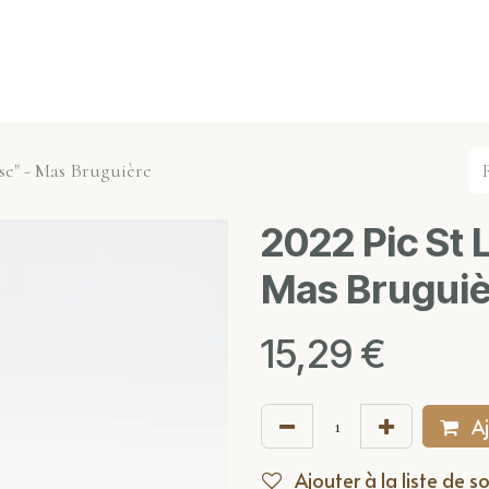
s événements
Nos actualités
Nos partenaires
Not
se" - Mas Bruguière
2022 Pic St 
Mas Bruguiè
15,29
€
Aj
Ajouter à la liste de s