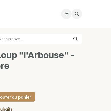
re magasin
Nous découvrir
Cours
Loup "l'Arbouse" -
re
outer au panier
ouhaits