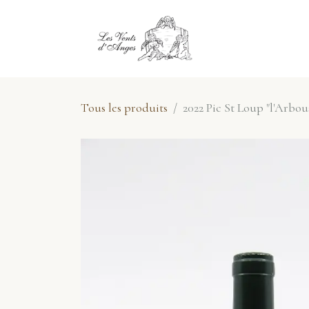
Se rendre au contenu
E-Shop
No
Tous les produits
2022 Pic St Loup "l'Arbou