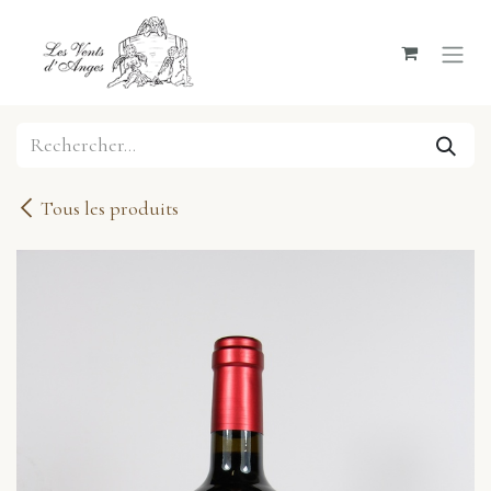
Se rendre au contenu
Tous les produits