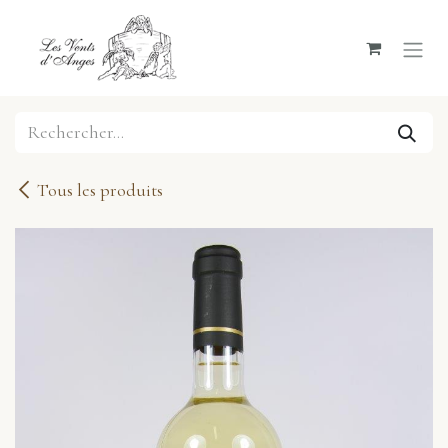
Se rendre au contenu
Tous les produits