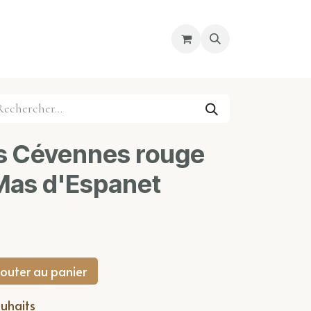
re magasin
Nous découvrir
Cours
s Cévennes rouge
 Mas d'Espanet
outer au panier
ouhaits