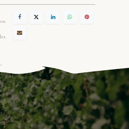
 ou
les