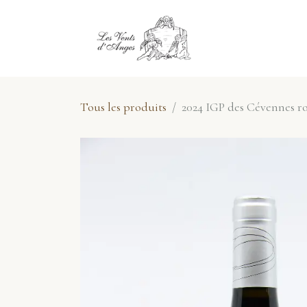
Se rendre au contenu
E-Shop
No
Tous les produits
2024 IGP des Cévennes ro