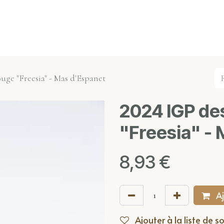
s événements
Nos actualités
Nos partenaires
Not
uge "Freesia" - Mas d'Espanet
2024 IGP de
"Freesia" -
8,93
€
Aj
Ajouter à la liste de s