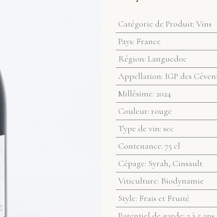
Catégorie de Produit
:
Vins
Pays
:
France
Région
:
Languedoc
Appellation
:
IGP des Céven
Millésime
:
2024
Couleur
:
rouge
Type de vin
:
sec
Contenance
:
75 cl
Cépage
:
Syrah, Cinsault
Viticulture
:
Biodynamie
Style
:
Frais et Fruité
Potentiel de garde
:
2 à 5 ans