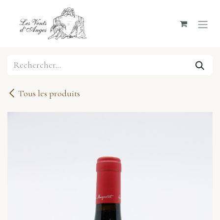
Se rendre au contenu
Tous les produits