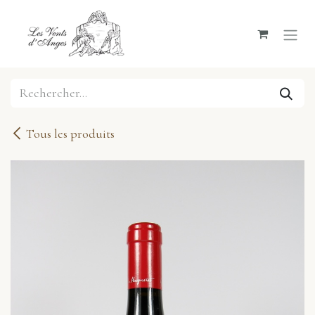
Se rendre au contenu
Tous les produits