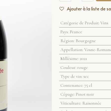
Ajouter à la liste de s
Catégorie de Produit
:
Vins
Pays
:
France
Région
:
Bourgogne
Appellation
:
Vosne-Romané
Millésime
:
2021
Couleur
:
rouge
Type de vin
:
sec
Contenance
:
75 cl
Cépage
:
Pinot noir
Viticulture
:
Raisonnée