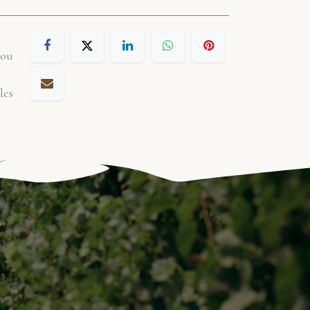
 ou
les