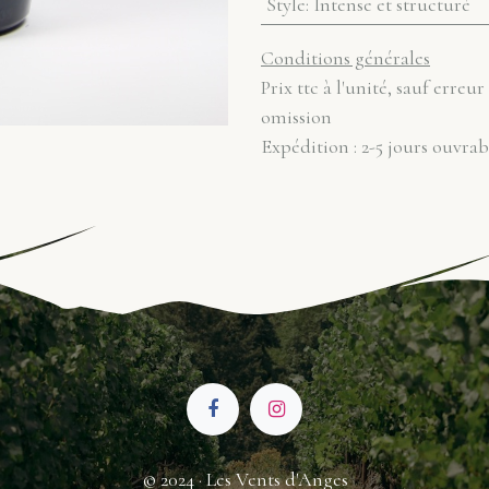
Style
:
Intense et structuré
Conditions générales
Prix ttc à l'unité, sauf erreur
omission
Expédition : 2-5 jours ouvrab
© 2024 · Les Vents d'Anges