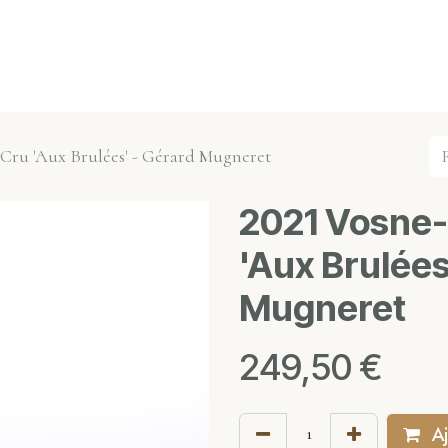
s événements
Nos actualités
Nos partenaires
Not
Cru 'Aux Brulées' - Gérard Mugneret
2021 Vosne
'Aux Brulées
Mugneret
249,50
€
Aj