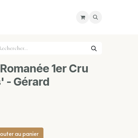
re magasin
Nous découvrir
Cours
-Romanée 1er Cru
' - Gérard
outer au panier