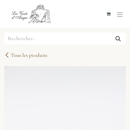
Se rendre au contenu
Tous les produits