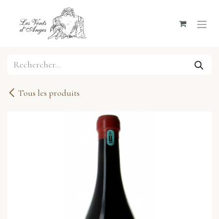
Se rendre au contenu
Tous les produits