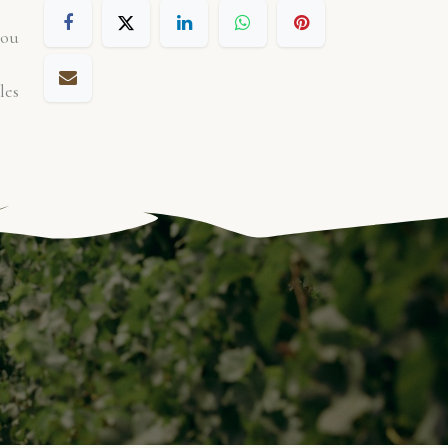
 ou
les