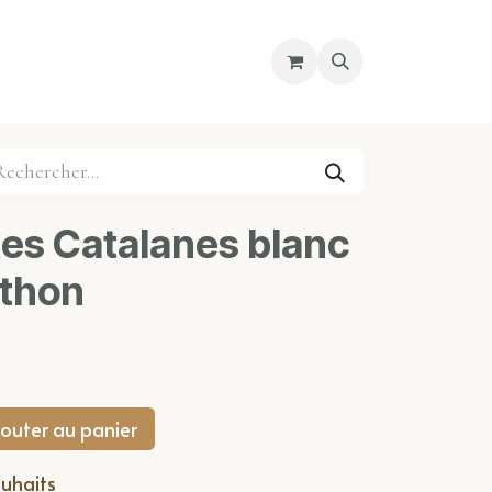
re magasin
Nous découvrir
Cours
tes Catalanes blanc
ithon
outer au panier
ouhaits