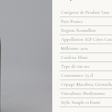
Catégorie de Produit
:
Vins
Pays
:
France
Région
:
Roussillon
Appellation
:
IGP Côtes Cat
Millésime
:
2021
Couleur
:
blanc
Type de vin
:
sec
Contenance
:
75 cl
Cépage
:
Macabeu, Grenache 
Viticulture
:
Biodynamie
Style
:
Souple et fruité