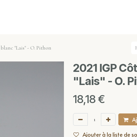
s événements
Nos actualités
Nos partenaires
Not
blanc "Lais" - O. Pithon
2021 IGP Cô
"Lais" - O. P
18,18
€
Aj
Ajouter à la liste de s